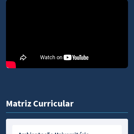
práticas, visitas técnicas e integração com a
comunidade fazem parte do percurso formativo.
Acreditamos no acesso ao ensino superior de
qualidade como instrumento de transformação
individual e social. Com esse objetivo, o curso foi
estruturado para atender estudantes que buscam
uma formação sólida, pautada no desenvolvimento
do pensamento crítico, da capacidade de inovação e
da atuação responsável e ética na produção dos
espaços urbanos.
Matriz Curricular