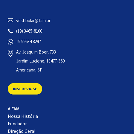
vestibular@fam.br
(19) 3465-8100
19 99634 8297
Av. Joaquim Boer, 733
Jardim Luciene, 13477-360
Americana, SP
INSCREVA-SE
A FAM
Nossa História
Fundador
Direção Geral