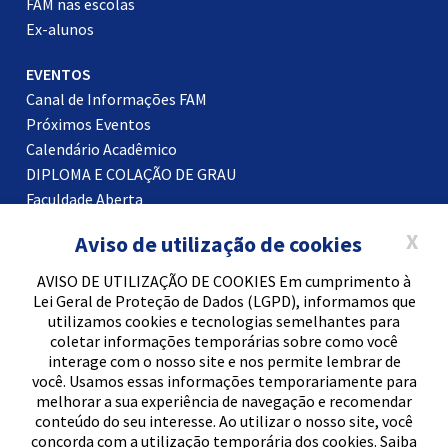
FAM nas escolas
Ex-alunos
EVENTOS
Canal de Informações FAM
Próximos Eventos
Calendário Acadêmico
DIPLOMA E COLAÇÃO DE GRAU
Faculdade Aberta
Certificados
X
Aviso de utilização de cookies
Blog
AVISO DE UTILIZAÇÃO DE COOKIES Em cumprimento à
Lei Geral de Proteção de Dados (LGPD), informamos que
utilizamos cookies e tecnologias semelhantes para
2022 © CNPJ - 96.509.583/0001-50 - FAM - Faculdade
coletar informações temporárias sobre como você
de Americana. Todos os direitos reservados.
interage com o nosso site e nos permite lembrar de
você. Usamos essas informações temporariamente para
Política de Privacidade
melhorar a sua experiência de navegação e recomendar
conteúdo do seu interesse. Ao utilizar o nosso site, você
concorda com a utilização temporária dos cookies. Saiba