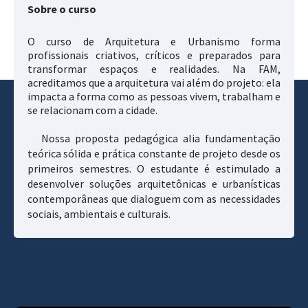
Sobre o curso
O curso de Arquitetura e Urbanismo forma
profissionais criativos, críticos e preparados para
transformar espaços e realidades. Na FAM,
acreditamos que a arquitetura vai além do projeto: ela
impacta a forma como as pessoas vivem, trabalham e
se relacionam com a cidade.
Nossa proposta pedagógica alia fundamentação
teórica sólida e prática constante de projeto desde os
primeiros semestres. O estudante é estimulado a
desenvolver soluções arquitetônicas e urbanísticas
contemporâneas que dialoguem com as necessidades
sociais, ambientais e culturais.
Com um corpo docente experiente e atuante no
mercado, o curso oferece uma formação conectada à
realidade profissional, valorizando tanto o domínio
técnico quanto a sensibilidade artística e o
compromisso ético. Ateliês de projeto, atividades