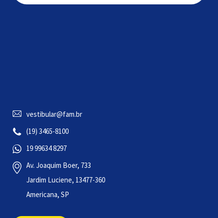
vestibular@fam.br
(19) 3465-8100
19 99634 8297
Av. Joaquim Boer, 733
Jardim Luciene, 13477-360
Americana, SP