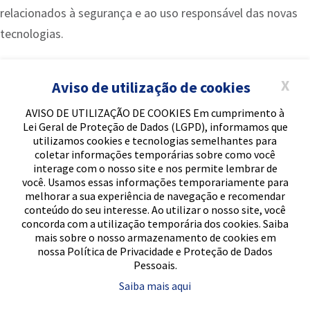
relacionados à segurança e ao uso responsável das novas
tecnologias.
Formação alinhada às
X
Aviso de utilização de cookies
transformações tecnológicas
AVISO DE UTILIZAÇÃO DE COOKIES Em cumprimento à
Lei Geral de Proteção de Dados (LGPD), informamos que
A Jornada de Computação da FAM proporcionou aos
utilizamos cookies e tecnologias semelhantes para
estudantes uma visão ampla sobre as mudanças que estão
coletar informações temporárias sobre como você
interage com o nosso site e nos permite lembrar de
acontecendo no setor de tecnologia.
você. Usamos essas informações temporariamente para
melhorar a sua experiência de navegação e recomendar
Temas como inteligência artificial, Machine Learning,
conteúdo do seu interesse. Ao utilizar o nosso site, você
concorda com a utilização temporária dos cookies. Saiba
segurança, análise de dados, redes, programação e
mais sobre o nosso armazenamento de cookies em
desenvolvimento de jogos aproximaram os alunos das
nossa Política de Privacidade e Proteção de Dados
Pessoais.
demandas atuais do mercado.
Saiba mais aqui
Assim, a FAM reforça o compromisso de oferecer uma