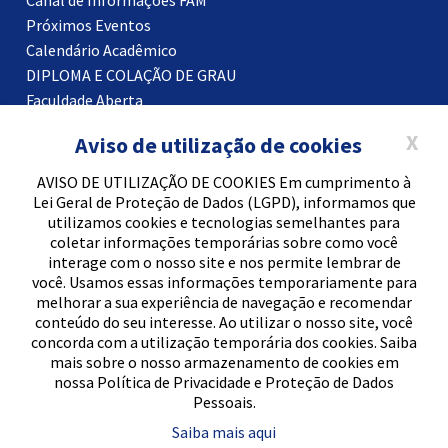
Próximos Eventos
Calendário Acadêmico
DIPLOMA E COLAÇÃO DE GRAU
Faculdade Aberta
Certificados
X
Aviso de utilização de cookies
Blog
AVISO DE UTILIZAÇÃO DE COOKIES Em cumprimento à
Lei Geral de Proteção de Dados (LGPD), informamos que
utilizamos cookies e tecnologias semelhantes para
2022 © CNPJ - 96.509.583/0001-50 - FAM - Faculdade
coletar informações temporárias sobre como você
de Americana. Todos os direitos reservados.
interage com o nosso site e nos permite lembrar de
você. Usamos essas informações temporariamente para
Política de Privacidade
melhorar a sua experiência de navegação e recomendar
conteúdo do seu interesse. Ao utilizar o nosso site, você
concorda com a utilização temporária dos cookies. Saiba
mais sobre o nosso armazenamento de cookies em
nossa Política de Privacidade e Proteção de Dados
Pessoais.
Saiba mais aqui